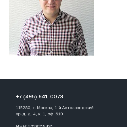
+7 (495) 641-0073
115280, г. Москва, 1-й Автозаводский
пр-д, д. 4, к. 1, оф. 610
ИНН: 5029215431