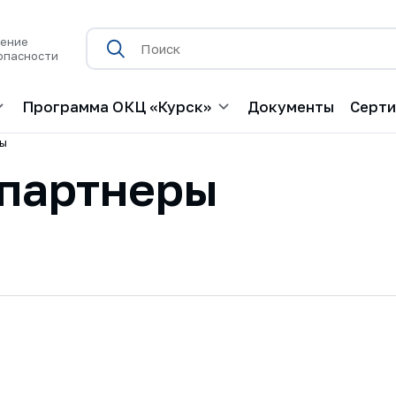
нение
опасности
Программа ОКЦ «Курск»
Документы
Серт
ры
 партнеры