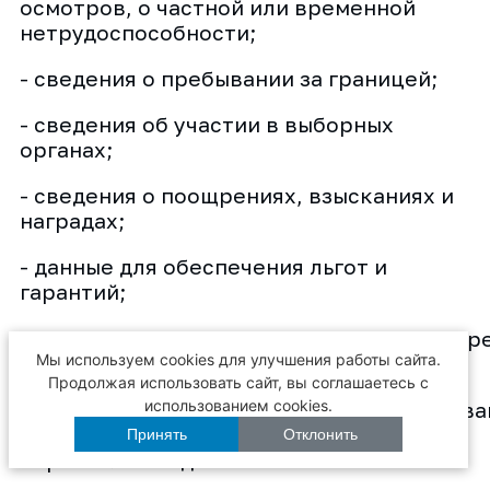
осмотров, о частной или временной
нетрудоспособности;
- сведения о пребывании за границей;
- сведения об участии в выборных
органах;
- сведения о поощрениях, взысканиях и
наградах;
- данные для обеспечения льгот и
гарантий;
- данныедляобеспеченияспецодеждойиср
Мы используем cookies для улучшения работы сайта.
защиты;
Продолжая использовать сайт, вы соглашаетесь с
использованием cookies.
- другаяаналогичнаяинформация,наоснов
безошибочная идентификация субъекта
Принять
Отклонить
персональных данных.