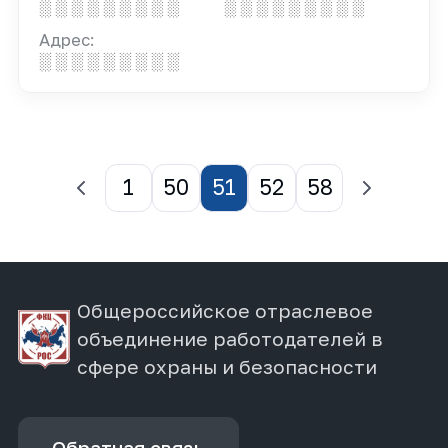
░ ░ ░ ░ ░ ░ ░ ░ ░
░ ░ ░ ░ ░ ░ ░ ░ ░
Адрес:
░ ░ ░ ░ ░ ░ ░ ░ ░
1
50
51
52
58
Общероссийское отраслевое
объединение работодателей в
сфере охраны и безопасности
Обратная связь