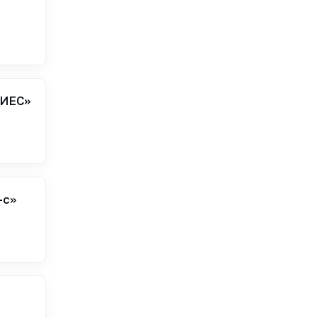
-ИЕС»
-с»
-