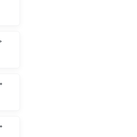
»
»
»