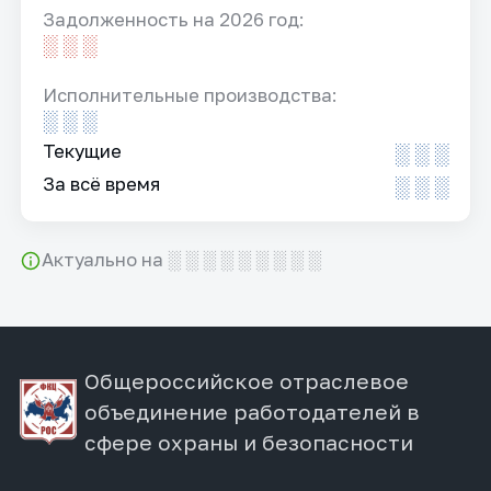
Задолженность на 2026 год:
░ ░ ░
Исполнительные производства:
░ ░ ░
Текущие
░ ░ ░
За всё время
░ ░ ░
Актуально на ░ ░ ░ ░ ░ ░ ░ ░ ░
Общероссийское отраслевое
объединение работодателей в
сфере охраны и безопасности