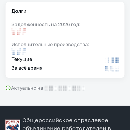
Долги
Задолженность на 2026 год:
░ ░ ░
Исполнительные производства:
░ ░ ░
Текущие
░ ░ ░
За всё время
░ ░ ░
Актуально на ░ ░ ░ ░ ░ ░ ░ ░ ░
Общероссийское отраслевое
объединение работодателей в