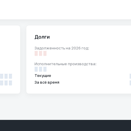
Долги
Задолженность на 2026 год:
░ ░ ░
Исполнительные производства:
░ ░ ░
░ ░ ░
Текущие
░ ░ ░
За всё время