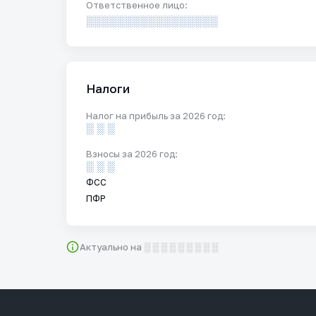
Ответственное лицо:
░░░░░░░░░░░░░░░░░
Налоги
Налог на прибыль за 2026 год:
░ ░ ░
Взносы за 2026 год:
░ ░ ░
ФСС
ПФР
Актуально на ░ ░ ░ ░ ░ ░ ░ ░ ░