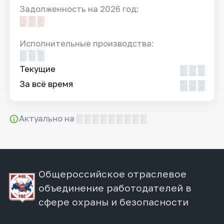
Задолженность на 2026 год:
░ ░ ░
Исполнительные производства:
░ ░ ░
Текущие
░ ░ ░
За всё время
░ ░ ░
Актуально на ░ ░ ░ ░ ░ ░ ░ ░ ░
Общероссийское отраслевое
объединение работодателей в
сфере охраны и безопасности