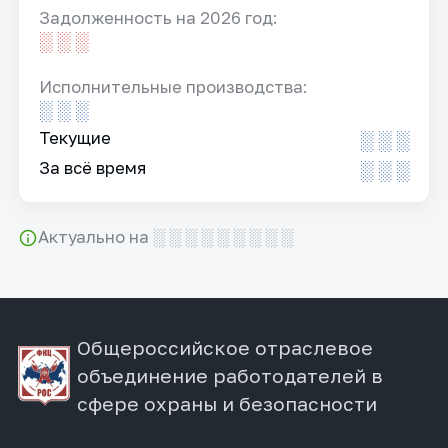
Задолженность на 2026 год:
░ ░ ░
Исполнительные производства:
░ ░ ░
Текущие
░ ░ ░
За всё время
░ ░ ░
Актуально на ░ ░ ░ ░ ░ ░ ░ ░ ░
Общероссийское отраслевое
объединение работодателей в
сфере охраны и безопасности