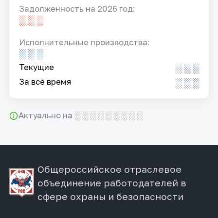
Задолженность на 2026 год:
░ ░ ░
Исполнительные производства:
░ ░ ░
Текущие
░ ░ ░
За всё время
░ ░ ░
Актуально на ░ ░ ░ ░ ░ ░ ░ ░ ░
Общероссийское отраслевое
объединение работодателей в
сфере охраны и безопасности