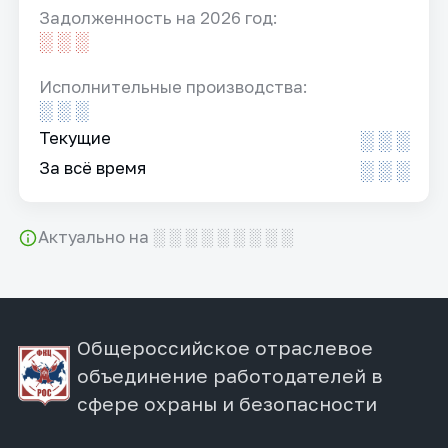
Задолженность на 2026 год:
░ ░ ░
Исполнительные производства:
░ ░ ░
Текущие
░ ░ ░
За всё время
░ ░ ░
Актуально на ░ ░ ░ ░ ░ ░ ░ ░ ░
Общероссийское отраслевое
объединение работодателей в
сфере охраны и безопасности