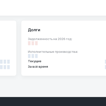
Долги
Задолженность на 2026 год:
░ ░ ░
Исполнительные производства:
░ ░ ░
░ ░ ░
Текущие
░ ░ ░
За всё время