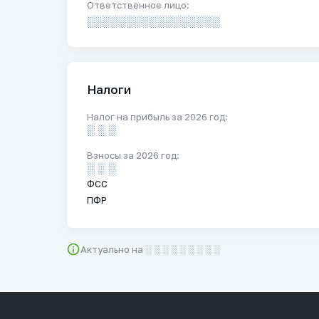
Ответственное лицо:
░░░░░░░░░░░░░░░░░
Налоги
Налог на прибыль за 2026 год:
░ ░ ░
Взносы за 2026 год:
░ ░ ░
ФСС
ПФР
Актуально на ░ ░ ░ ░ ░ ░ ░ ░ ░