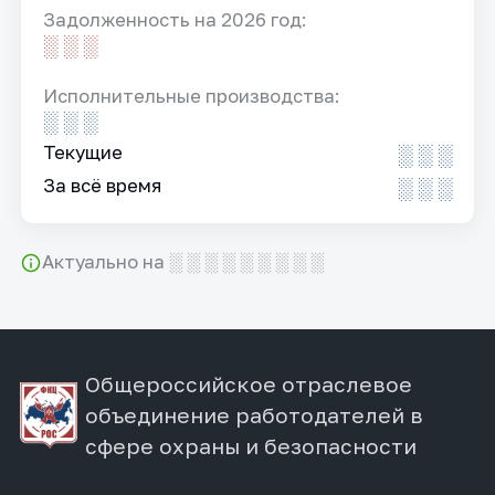
Задолженность на 2026 год:
░ ░ ░
Исполнительные производства:
░ ░ ░
Текущие
░ ░ ░
За всё время
░ ░ ░
Актуально на ░ ░ ░ ░ ░ ░ ░ ░ ░
Общероссийское отраслевое
объединение работодателей в
сфере охраны и безопасности