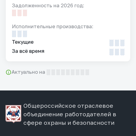
Задолженность на 2026 год:
░ ░ ░
Исполнительные производства:
░ ░ ░
Текущие
░ ░ ░
За всё время
░ ░ ░
Актуально на ░ ░ ░ ░ ░ ░ ░ ░ ░
Общероссийское отраслевое
объединение работодателей в
сфере охраны и безопасности