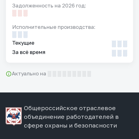
Задолженность на 2026 год:
░ ░ ░
Исполнительные производства:
░ ░ ░
Текущие
░ ░ ░
За всё время
░ ░ ░
Актуально на ░ ░ ░ ░ ░ ░ ░ ░ ░
Общероссийское отраслевое
объединение работодателей в
сфере охраны и безопасности