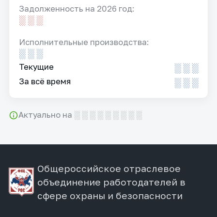
Задолженность на 2026 год:
░ ░ ░
Исполнительные производства:
░ ░ ░
Текущие
░ ░ ░
За всё время
░ ░ ░
Актуально на ░ ░ ░ ░ ░ ░ ░ ░ ░
Общероссийское отраслевое
объединение работодателей в
сфере охраны и безопасности