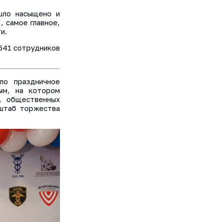
шло насыщено и
, самое главное,
и.
 541 сотрудников
ло праздничное
ым, на котором
и, общественных
сштаб торжества