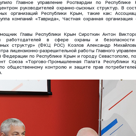
упило Главное управление Росгвардии по Республике
ентром руководителей охранно-сыскных структур. В сос
ых организаций Республики Крым, такие как: Ассоциац
ппа компаний «Таврида», Частная охранная организация
омощник Главы Республики Крым Сироткин Антон Викторо
ния работодателей в сфере охраны и безопасности
нных структур» (ФКЦ РОС) Козлов Александр Михайлови
ентра лицензионно-разрешительной работы Главного управл
й Федерации по Республике Крым и городу Севастополю, по
дент Союза «Торгово-Промышленная Палата Республики К
 по общественному контролю и защите прав потребителе
.