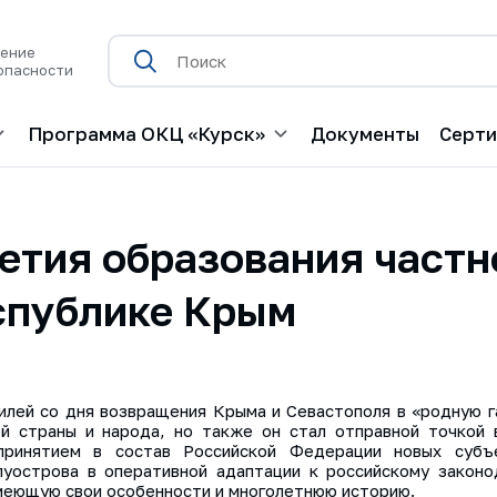
нение
опасности
Программа ОКЦ «Курск»
Документы
Серт
етия образования частн
спублике Крым
илей со дня возвращения Крыма и Севастополя в «родную г
й страны и народа, но также он стал отправной точкой 
принятием в состав Российской Федерации новых субъе
уострова в оперативной адаптации к российскому законо
имеющую свои особенности и многолетнюю историю.