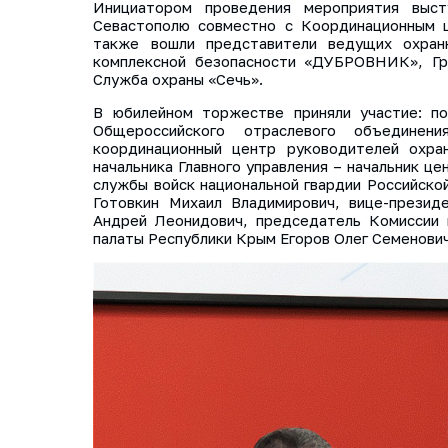
Инициатором проведения мероприятия выст
Севастополю совместно с Координационным ц
также вошли представители ведущих охранн
комплексной безопасности «ДУБРОВНИК», Гру
Служба охраны «Сечь».
В юбилейном торжестве приняли участие: п
Общероссийского отраслевого объедине
координационный центр руководителей охра
начальника Главного управления – начальник ц
службы войск национальной гвардии Российско
Готовкин Михаил Владимирович, вице-прези
Андрей Леонидович, председатель Комиссии
палаты Республики Крым Егоров Олег Семенович